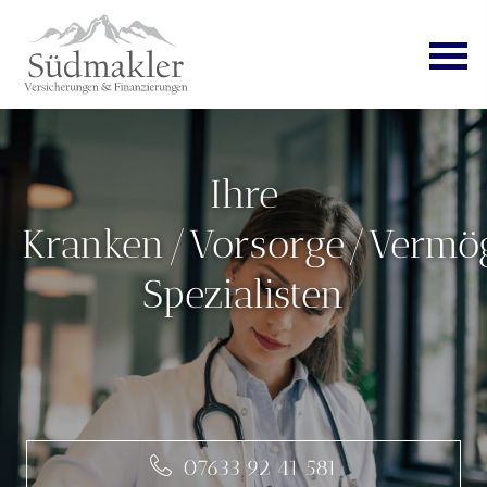
Ihre
Kranken/Vorsorge/Vermö
Spezialisten
07633 92 41 581
07633 92 41 581
07633 92 41 581