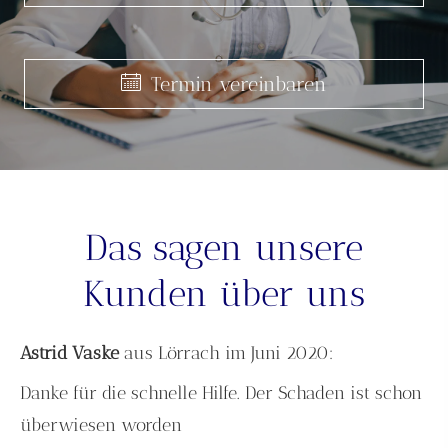
Termin ver­ein­baren
Termin ver­ein­baren
Termin ver­ein­baren
Das sagen unsere
Kunden über uns
Astrid Vaske
aus Lörrach
im Juni 2020:
Danke für die schnelle Hilfe. Der Schaden ist schon
überwiesen worden