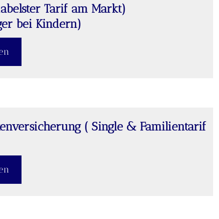
iabelster Tarif am Markt)
ger bei Kindern)
ßen
en­ver­si­che­rung ( Single & Familientarif
ßen