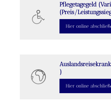
Pflegetagegeld (Var
(Preis/Leistungssie
Hier online abschlie
Auslands­reise­krank
)
Hier online abschlie