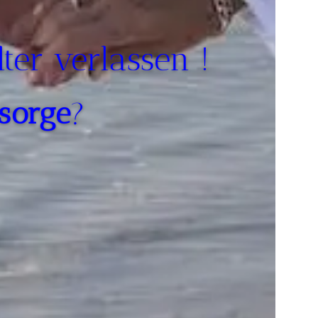
ter verlassen !
rsorge
?