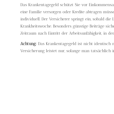
Das Krankentagegeld schützt Sie vor Einkommensaus
eine Familie versorgen oder Kredite abtragen müss
individuell. Der Versicherer springt ein, sobald die
Krankheitswoche. Besonders günstige Beiträge siche
Zeitraum nach Eintritt der Arbeitsunfähigkeit, in 
Achtung:
Das Krankentagegeld ist nicht identisch
Versicherung leistet nur, solange man tatsächlich 
Krankentagegeld in
Wenn Sie in Bad Krozingen auf der Suche nach dem 
für sich sind, dann herzlichen Glückwunsch.
Wir garantieren Ihnen durch erstklassige Koopera