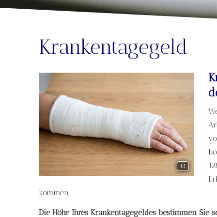
Krankentagegeld
K
d
We
Ar
vo
hö
12
KI
Er
kommen.
Die Höhe Ihres Krankentagegeldes bestimmen Sie se