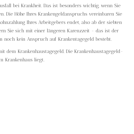
fall bei Krankheit. Das ist besonders wichtig, wenn Sie
en. Die Höhe Ihres Krankengeldanspruchs vereinbaren Sie
 Lohnzahlung Ihres Arbeitgebers endet, also ab der siebten
rn Sie sich mit einer längeren Karenzzeit - das ist der
dem noch kein Anspruch auf Krankentagegeld besteht.
 mit dem Krankenhaustagegeld. Die Krankenhaustagegeld-
im Krankenhaus liegt.
 Bad Krozingen
besten Versicherungsschutz einer Kranken­ver­si­che­rung
tionen mit den größten Maklerpools-und Genossenschaften in