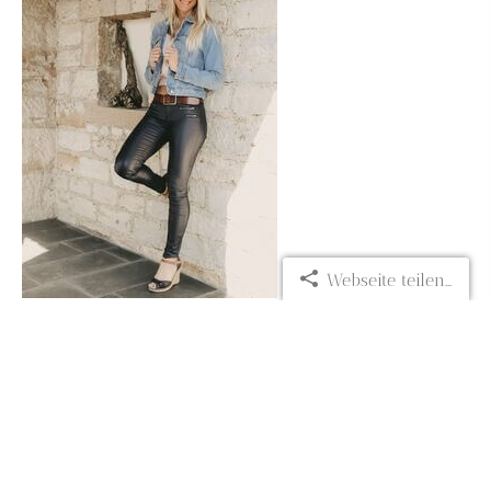
Webseite teilen...
Südmakler
Ein Unternehmen der
Müller Finanzkonzepte GmbH
79189 Bad Krozingen
07633 92 41 581