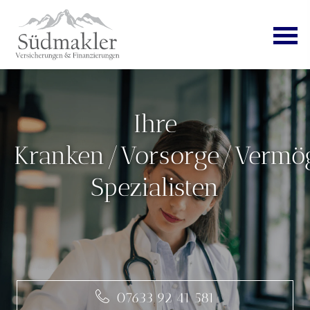
Ihre
Kranken/Vorsorge/Vermö
Spezialisten
07633 92 41 581
07633 92 41 581
07633 92 41 581