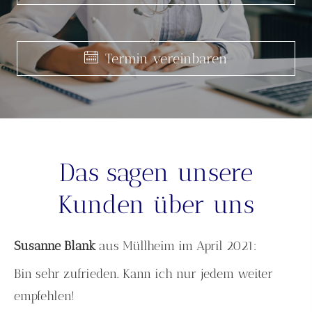
Termin ver­ein­baren
Termin ver­ein­baren
Termin ver­ein­baren
Das sagen unsere
Kunden über uns
Susanne Blank
aus Müllheim
im April 2021:
Bin sehr zufrieden. Kann ich nur jedem weiter
empfehlen!