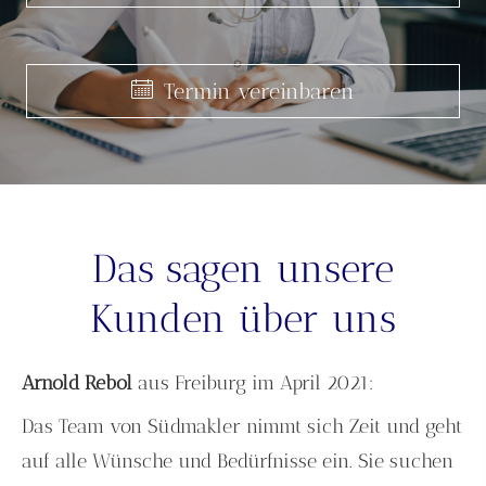
Termin ver­ein­baren
Termin ver­ein­baren
Termin ver­ein­baren
Das sagen unsere
Kunden über uns
Arnold Rebol
aus Freiburg
im April 2021:
Das Team von Südmakler nimmt sich Zeit und geht
auf alle Wünsche und Bedürfnisse ein. Sie suchen