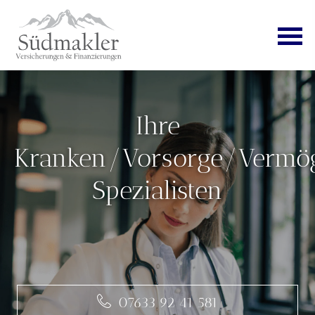
Ihre
Kranken/Vorsorge/Vermö
Spezialisten
07633 92 41 581
07633 92 41 581
07633 92 41 581