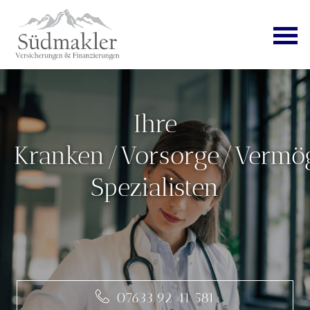
Ihre
Ihre
Kranken/Vorsorge/Vermö
Kranken/Vorsorge/Vermö
Spezialisten
Spezialisten
07633 92 41 581
07633 92 41 581
07633 92 41 581